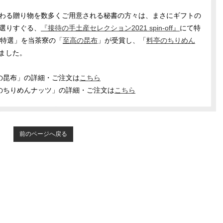
わる贈り物を数多くご用意される秘書の方々は、まさにギフトの
選りすぐる、
『接待の手土産セレクション2021 spin-off』
にて特
「特選」を当茶寮の「
至高の昆布
」が受賞し、「
料亭のちりめん
ました。
の昆布」の詳細・ご注文は
こちら
のちりめんナッツ」の詳細・ご注文は
こちら
前のページへ戻る