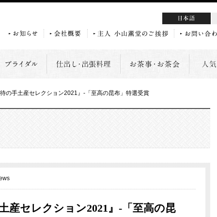
本語
待の手土産セレクション2021』-「至高の昆布」特選受賞
ews
産セレクション2021』-「至高の昆