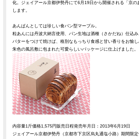
化。ジェイアール京都伊勢丹にて6月19日から開催される「京
します。
あんぱんとしては珍しい食パン型マーブル。
粒あんには丹波大納言使用、パン生地は酒種（さかだね）仕込み
バターをつけて焼けば、格別なもっちり食感と甘い香りをお愉し
朱色の風呂敷に包まれた可愛らしいパッケージに仕上げました。
内容量1斤価格1,575円販売日程発売年月日：2013年6月19日
ジェイアール京都伊勢丹（京都市下京区烏丸通塩小路）期間限定