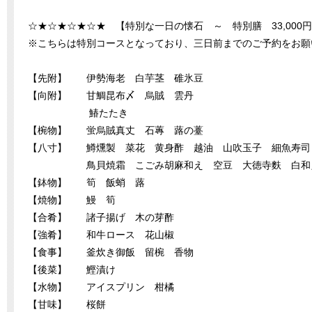
☆★☆★☆★☆★ 【特別な一日の懐石 ～ 特別膳 33,000
※こちらは特別コースとなっており、三日前までのご予約をお願
【先附】 伊勢海老 白芋茎 碓氷豆
【向附】 甘鯛昆布〆 烏賊 雲丹
鰆たたき
【椀物】 蛍烏賊真丈 石蓴 蕗の薹
【八寸】 鱒燻製 菜花 黄身酢 越油 山吹玉子 細魚寿司
鳥貝焼霜 こごみ胡麻和え 空豆 大徳寺麩 白和
【鉢物】 筍 飯蛸 蕗
【焼物】 鰻 筍
【合肴】 諸子揚げ 木の芽酢
【強肴】 和牛ロース 花山椒
【食事】 釜炊き御飯 留椀 香物
【後菜】 鰹漬け
【水物】 アイスプリン 柑橘
【甘味】 桜餅