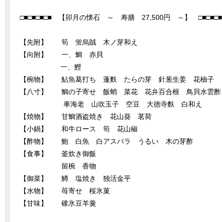
□■□■□■□■ 【卯月の懐石 ～ 寿膳 27,500円 ～】 □■□■□■
【先附】 筍 蛍烏賊 木ノ芽和え
【向附】 一、鯛 赤貝
一、鰹
【椀物】 鮎魚葛打ち 蓬麩 たらの芽 針葱生姜 花柚子
【八寸】 鯛の子寄せ 飯蛸 菜花 花弁百合根 鳥貝水雲酢
車海老 山吹玉子 空豆 大徳寺麩 白和え
【焼物】 甘鯛酒盗焼き 花山葵 茗荷
【小鍋】 和牛ロース 筍 花山椒
【酢物】 鮑 白魚 白アスパラ うるい 木の芽酢
【食事】 釜炊き御飯
留椀 香物
【御菜】 鱒 塩焼き 独活金平
【水物】 苺寄せ 桜氷菓
【甘味】 碓氷豆羊羹