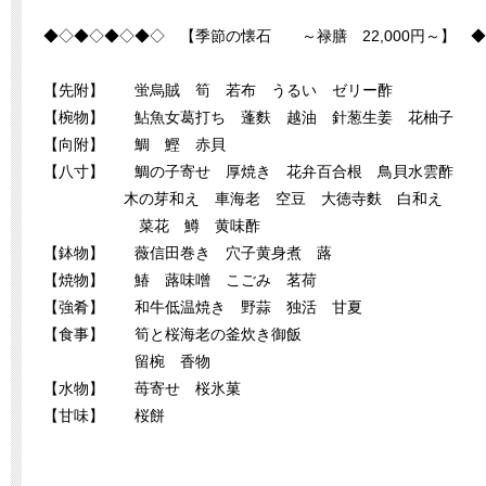
◆◇◆◇◆◇◆◇ 【季節の懐石 ～禄膳 22,000円～】 
【先附】 蛍烏賊 筍 若布 うるい ゼリー酢
【椀物】 鮎魚女葛打ち 蓬麩 越油 針葱生姜 花柚子
【向附】 鯛 鰹 赤貝
【八寸】 鯛の子寄せ 厚焼き 花弁百合根 鳥貝水雲酢
木の芽和え 車海老 空豆 大徳寺麩 白和え
菜花 鱒 黄味酢
【鉢物】 薇信田巻き 穴子黄身煮 蕗
【焼物】 鰆 蕗味噌 こごみ 茗荷
【強肴】 和牛低温焼き 野蒜 独活 甘夏
【食事】 筍と桜海老の釜炊き御飯
留椀 香物
【水物】 苺寄せ 桜氷菓
【甘味】 桜餅