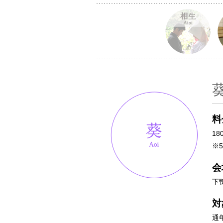
料
18
※
会
下
対
通