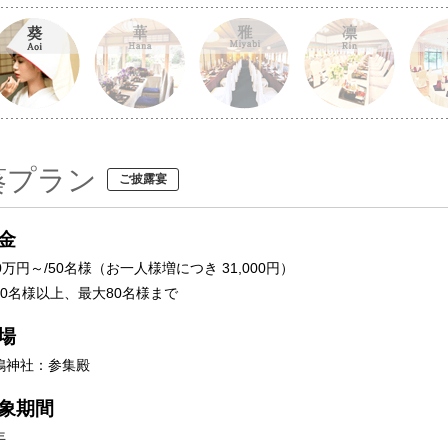
葵プラン
ご披露宴
金
0万円～/50名様（お一人様増につき 31,000円）
50名様以上、最大80名様まで
場
鴨神社：参集殿
象期間
年