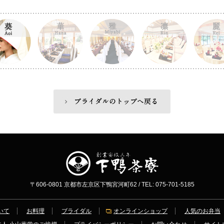
〒606-0801 京都市左京区下鴨宮河町62 / TEL: 075-701-5185
いて
お料理
ブライダル
オンラインショップ
人気のお弁当